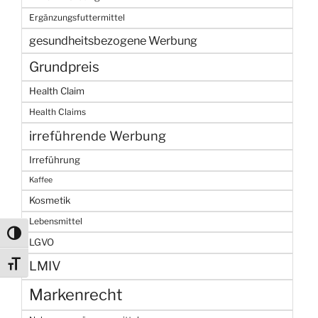
Ergänzungsfuttermittel
gesundheitsbezogene Werbung
Grundpreis
Health Claim
Health Claims
irreführende Werbung
Irreführung
Kaffee
Kosmetik
Lebensmittel
Umschalten auf hohe Kontraste
LGVO
LMIV
Schrift vergrößern
Markenrecht