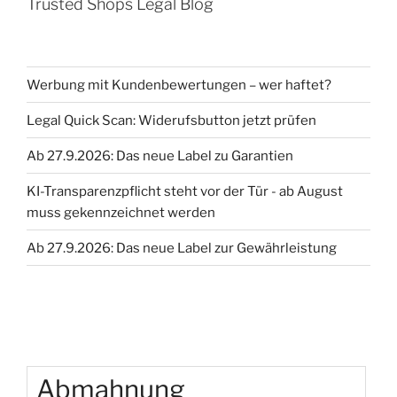
Trusted Shops Legal Blog
das
ElektroG
und
Irreführungsverbot
Werbung mit Kundenbewertungen – wer haftet?
–
Mitnahme
Legal Quick Scan: Widerufsbutton jetzt prüfen
Altgerät“
Ab 27.9.2026: Das neue Label zu Garantien
KI-Transparenzpflicht steht vor der Tür - ab August
muss gekennzeichnet werden
Ab 27.9.2026: Das neue Label zur Gewährleistung
Abmahnung