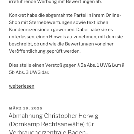
irreführende Werbung mit Bewertungen ab.
Konkret habe die abgemahnte Partei in ihrem Online-
Shop mit Sternebewertungen sowie textlichen
Kundenrezensionen geworben. Dabei habe sie es
unterlassen, einen Hinweis aufzunehmen, mit dem sie
beschreibt, ob und wie die Bewertungen vor einer
Veröffentlichung geprüft werden.
Dies stelle einen Verstoß gegen § 5a Abs. 1 UWG i.V.m §
5b Abs. 3 UWG dar.
„Abmahnung
weiterlesen
Verbraucherzentrale
Hessen
wegen
VERÖFFENTLICHT
MÄRZ 19, 2025
AM
irreführender
Abmahnung Christopher Herwig
Werbung
(Dornkamp Rechtsanwälte) für
–
Verbraucherzentrale Baden-