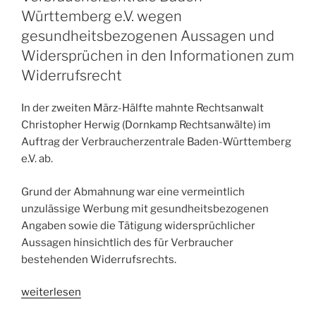
Fehlende
Württemberg e.V. wegen
Angaben
gesundheitsbezogenen Aussagen und
zu
Widersprüchen in den Informationen zum
Bewertungen“
Widerrufsrecht
In der zweiten März-Hälfte mahnte Rechtsanwalt
Christopher Herwig (Dornkamp Rechtsanwälte) im
Auftrag der Verbraucherzentrale Baden-Württemberg
e.V. ab.
Grund der Abmahnung war eine vermeintlich
unzulässige Werbung mit gesundheitsbezogenen
Angaben sowie die Tätigung widersprüchlicher
Aussagen hinsichtlich des für Verbraucher
bestehenden Widerrufsrechts.
„Abmahnung
weiterlesen
Christopher