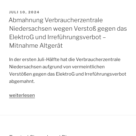
Herwig
(Dornkamp
VERÖFFENTLICHT
JULI 10, 2024
AM
Rechtsanwälte)
Abmahnung Verbraucherzentrale
für
Niedersachsen wegen Verstoß gegen das
Verbraucherzentrale
ElektroG und Irreführungsverbot –
Baden-
Mitnahme Altgerät
Württemberg
e.V.
In der ersten Juli-Hälfte hat die Verbraucherzentrale
wegen
Niedersachsen aufgrund von vermeintlichen
gesundheitsbezogenen
Verstößen gegen das ElektroG und Irreführungsverbot
Aussagen
abgemahnt.
und
Widersprüchen
„Abmahnung
weiterlesen
in
Verbraucherzentrale
den
Niedersachsen
Informationen
wegen
zum
Verstoß
Widerrufsrecht“
gegen