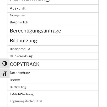
Auskunft
Baumgartner
Bekömmlich
Berechtigungsanfrage
Bildnutzung
Biozidprodukt
CLP-Verordnung
COPYTRACK
Umschalten auf hohe Kontraste
Datenschutz
Schrift vergrößern
DSGVO
Duftzwilling
E-Mail-Werbung
Ergänzungsfuttermittel