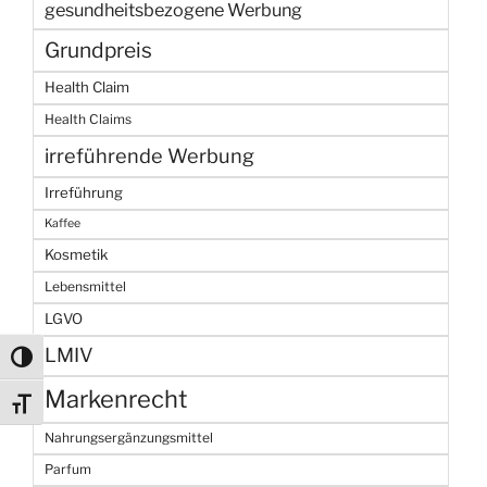
gesundheitsbezogene Werbung
Grundpreis
Health Claim
Health Claims
irreführende Werbung
Irreführung
Kaffee
Kosmetik
Lebensmittel
LGVO
LMIV
Umschalten auf hohe Kontraste
Markenrecht
Schrift vergrößern
Nahrungsergänzungsmittel
Parfum