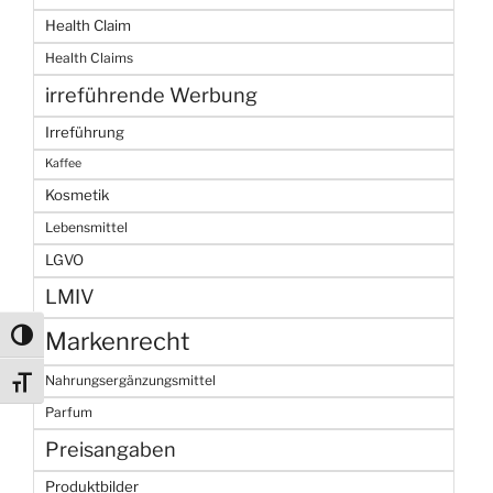
Health Claim
Health Claims
irreführende Werbung
Irreführung
Kaffee
Kosmetik
Lebensmittel
LGVO
LMIV
Markenrecht
Umschalten auf hohe Kontraste
Nahrungsergänzungsmittel
Schrift vergrößern
Parfum
Preisangaben
Produktbilder