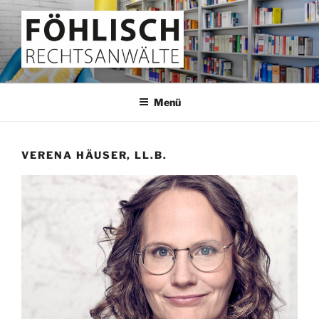
Zum
Inhalt
springen
FÖHLISCH
Rechtsanwälte
Menü
VERENA HÄUSER, LL.B.