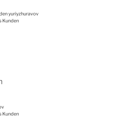
nden yuriyzhuravov
es Kunden
n
ov
es Kunden