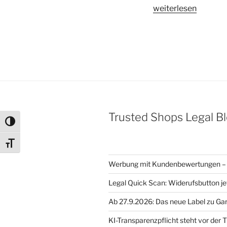
„Berechtigungsanf
weiterlesen
COPYTRACK
GmbH
wegen
unautorisierter
Bildnutzung
–
Foto
Strandurlaub“
Trusted Shops Legal B
Umschalten auf hohe Kontraste
Schrift vergrößern
Werbung mit Kundenbewertungen – 
Legal Quick Scan: Widerufsbutton je
Ab 27.9.2026: Das neue Label zu Ga
KI-Transparenzpflicht steht vor der T