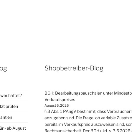
rage
log
Shopbetreiber-Blog
BGH: Bearbeitungspauschalen unter Mindestbes
wer haftet?
Verkaufspreises
August 6, 2026
tzt prüfen
§ 3 Abs. 1 PAngV bestimmt, dass Verbrauche
rantien
anzugeben sind. Die Frage, ob variable Zusat
bereits im Verkaufspreis auszuweisen sind, so
ür - ab August
Rechtsunsicherheit. Der BGH (Urt. v. 3.6.2026 