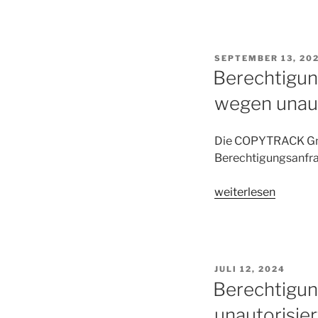
VERÖFFENTLICHT
SEPTEMBER 13, 20
AM
Berechtigu
wegen unaut
Die COPYTRACK GmbH
Berechtigungsanfra
„Berechtigungsanf
weiterlesen
COPYTRACK
GmbH
für
yuriyzhuravov
VERÖFFENTLICHT
JULI 12, 2024
wegen
AM
Berechtigu
unautorisierter
unautorisier
Bildnutzung