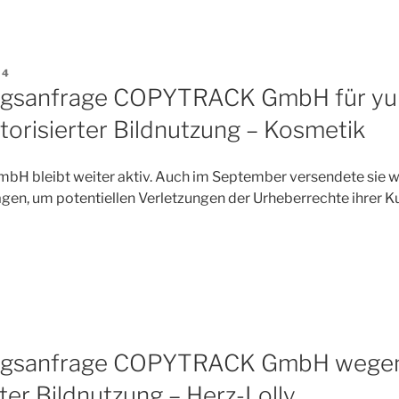
24
ngsanfrage COPYTRACK GmbH für yur
orisierter Bildnutzung – Kosmetik
 bleibt weiter aktiv. Auch im September versendete sie w
gen, um potentiellen Verletzungen der Urheberrechte ihrer 
rage
ngsanfrage COPYTRACK GmbH wege
ter Bildnutzung – Herz-Lolly