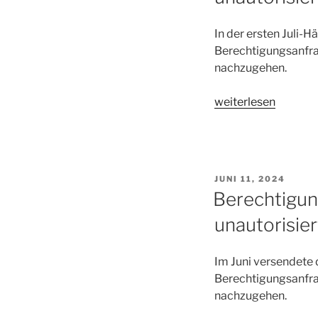
–
Kosmetik“
In der ersten Juli
Berechtigungsanfrag
nachzugehen.
„Berechtigungsanf
weiterlesen
COPYTRACK
GmbH
wegen
unautorisierter
VERÖFFENTLICHT
JUNI 11, 2024
Bildnutzung
AM
Berechtigu
–
unautorisie
Herz-
Lolly“
Im Juni versendete
Berechtigungsanfrag
nachzugehen.