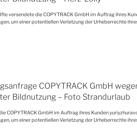
-Hälfte versendete die COPYTRACK GmbH im Auftrag ihres Ku
en, um einer potentiellen Verletzung der Urheberrechte ihr
rage
ngsanfrage COPYTRACK GmbH wege
rter Bildnutzung – Foto Strandurlaub
 die COPYTRACK GmbH im Auftrag ihres Kunden yuriyzhurav
en, um einer potentiellen Verletzung der Urheberrechte ihr