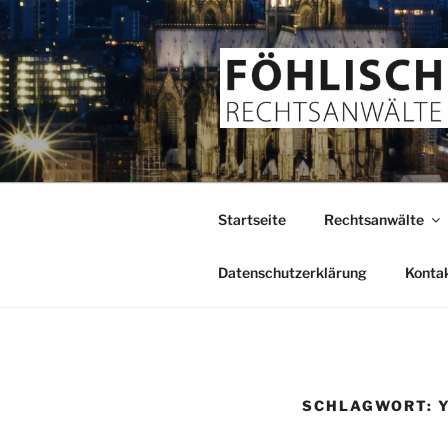
Zum
Inhalt
springen
FÖHLISCH
Rechtsanwälte
Startseite
Rechtsanwälte
Datenschutzerklärung
Konta
SCHLAGWORT: