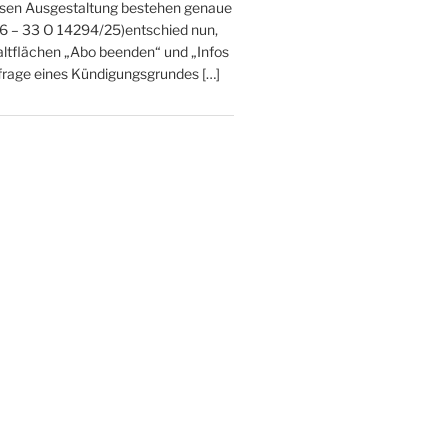
ssen Ausgestaltung bestehen genaue
26 – 33 O 14294/25)entschied nun,
altflächen „Abo beenden“ und „Infos
bfrage eines Kündigungsgrundes […]