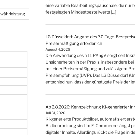
eine variable Bearbeitungspauschale, die nur 
festgelegten Mindestbestellwerts […]
ewährleistung
LG Düsseldorf: Angabe des 30-Tage-Bestpreise
Preisermäßigung erforderlich
August 4, 2026
Die Anwendung des § 11 PAngV sorgt seit Inkraf
Unsicherheiten in der Praxis, insbesondere b
mit einer Preisermäßigung und zulässigem Prei
Preisempfehlung (UVP). Das LG Düsseldorf (Urt
entschied nun, dass der günstigste Preis der 
Ab 2.8.2026: Kennzeichnung KI-generierter In
Juli 31, 2026
KI-generierte Produktbilder, automatisiert ers
Bildbearbeitung sind im E-Commerce längst p
digitaler Inhalte. Allerdings rückt die Frage in