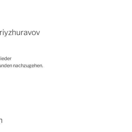
iyzhuravov
ieder
Kunden nachzugehen.
n