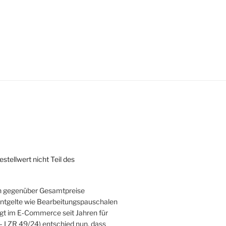
tellwert nicht Teil des
rn gegenüber Gesamtpreise
zentgelte wie Bearbeitungspauschalen
rgt im E‑Commerce seit Jahren für
– I ZR 49/24) entschied nun, dass