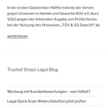
In der ersten September-Hälfte mahnte der Verein
gegen Unwesen in Handel und Gewerbe Köln e.V. (kurz
VGU) wegen der fehlenden Angabe von Prüfkriterien
bei der Nutzung des Hinweises „TÜV & GS Geprüft“ ab.
„Abmahnung
weiterlesen
Verein
gegen
Unwesen
in
Handel
Trusted Shops Legal Blog
und
Gewerbe
Köln
e.V.
Werbung mit Kundenbewertungen – wer haftet?
(VGU)
wegen
Legal Quick Scan: Widerufsbutton jetzt prüfen
fehlender