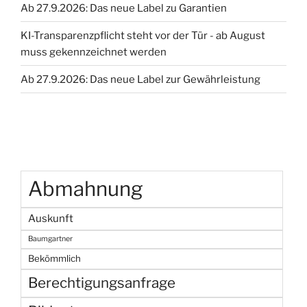
Ab 27.9.2026: Das neue Label zu Garantien
Angabe
von
KI-Transparenzpflicht steht vor der Tür - ab August
Testkriterien
muss gekennzeichnet werden
bei
Nutzung
Ab 27.9.2026: Das neue Label zur Gewährleistung
des
Hinweises
„TÜV
&
GS
Geprüft“
Abmahnung
–
Wandhalterung
Auskunft
TV“
Baumgartner
Bekömmlich
Berechtigungsanfrage