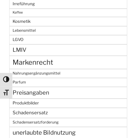
Irreführung
Kaffee
Kosmetik
Lebensmittel
LGVO
LMIV
Markenrecht
Nahrungsergänzungsmittel
Umschalten auf hohe Kontraste
Parfum
Preisangaben
Schrift vergrößern
Produktbilder
Schadensersatz
Schadensersatzforderung
unerlaubte Bildnutzung