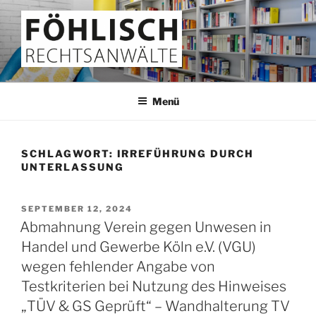
Zum
Inhalt
springen
FÖHLISCH
Rechtsanwälte
Menü
SCHLAGWORT:
IRREFÜHRUNG DURCH
UNTERLASSUNG
VERÖFFENTLICHT
SEPTEMBER 12, 2024
AM
Abmahnung Verein gegen Unwesen in
Handel und Gewerbe Köln e.V. (VGU)
wegen fehlender Angabe von
Testkriterien bei Nutzung des Hinweises
„TÜV & GS Geprüft“ – Wandhalterung TV