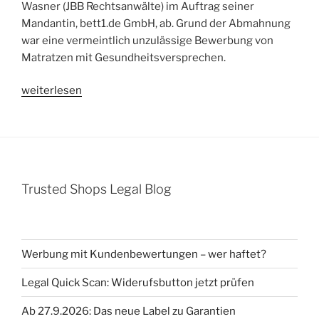
Wasner (JBB Rechtsanwälte) im Auftrag seiner
Mandantin, bett1.de GmbH, ab. Grund der Abmahnung
war eine vermeintlich unzulässige Bewerbung von
Matratzen mit Gesundheitsversprechen.
„Abmahnung
weiterlesen
JBB
Rechtsanwälte
für
bett1.de
GmbH
Trusted Shops Legal Blog
wegen
unzulässiger
Werbung
mit
Werbung mit Kundenbewertungen – wer haftet?
Gesundheitsversprechen
–
Legal Quick Scan: Widerufsbutton jetzt prüfen
„orthopädische
Ab 27.9.2026: Das neue Label zu Garantien
Matratze““