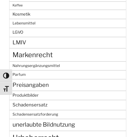
Kaffee
Kosmetik
Lebensmittel
LGVO
LMIV
Markenrecht
Nahrungsergänzungsmittel
Parfum
Umschalten auf hohe Kontraste
Preisangaben
Schrift vergrößern
Produktbilder
Schadensersatz
Schadensersatzforderung
unerlaubte Bildnutzung