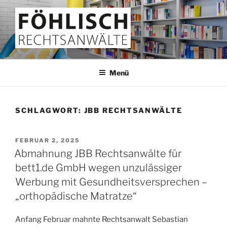
Zum
Inhalt
springen
FÖHLISCH
Rechtsanwälte
Menü
SCHLAGWORT:
JBB RECHTSANWÄLTE
VERÖFFENTLICHT
FEBRUAR 2, 2025
AM
Abmahnung JBB Rechtsanwälte für
bett1.de GmbH wegen unzulässiger
Werbung mit Gesundheitsversprechen –
„orthopädische Matratze“
Anfang Februar mahnte Rechtsanwalt Sebastian