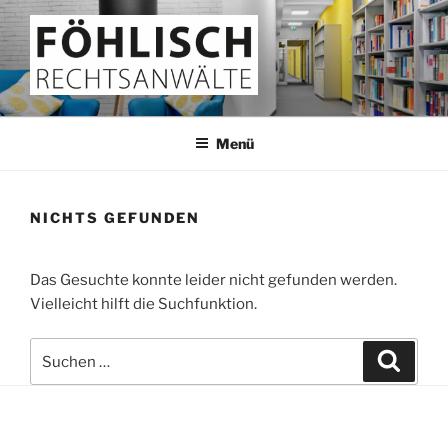
Zum
Inhalt
springen
FÖHLISCH
Rechtsanwälte
Menü
NICHTS GEFUNDEN
Das Gesuchte konnte leider nicht gefunden werden.
Vielleicht hilft die Suchfunktion.
Suchen
Suche
nach: