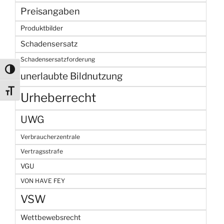
Preisangaben
Produktbilder
Schadensersatz
Schadensersatzforderung
Umschalten auf hohe Kontraste
unerlaubte Bildnutzung
Schrift vergrößern
Urheberrecht
UWG
Verbraucherzentrale
Vertragsstrafe
VGU
VON HAVE FEY
VSW
Wettbewebsrecht