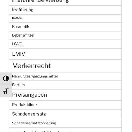
Irreführung
Kaffee
Kosmetik
Lebensmittel
LGVO
LMIV
Markenrecht
Nahrungsergänzungsmittel
Umschalten auf hohe Kontraste
Parfum
Schrift vergrößern
Preisangaben
Produktbilder
Schadensersatz
Schadensersatzforderung