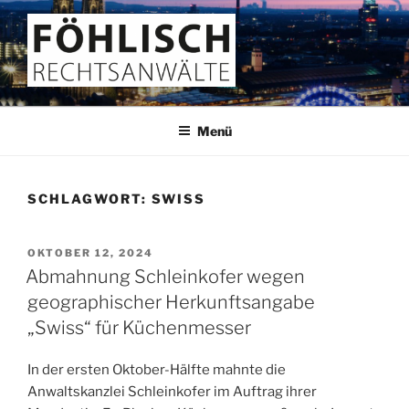
Zum
Inhalt
springen
FÖHLISCH
Rechtsanwälte
Menü
SCHLAGWORT:
SWISS
VERÖFFENTLICHT
OKTOBER 12, 2024
AM
Abmahnung Schleinkofer wegen
geographischer Herkunftsangabe
„Swiss“ für Küchenmesser
In der ersten Oktober-Hälfte mahnte die
Anwaltskanzlei Schleinkofer im Auftrag ihrer