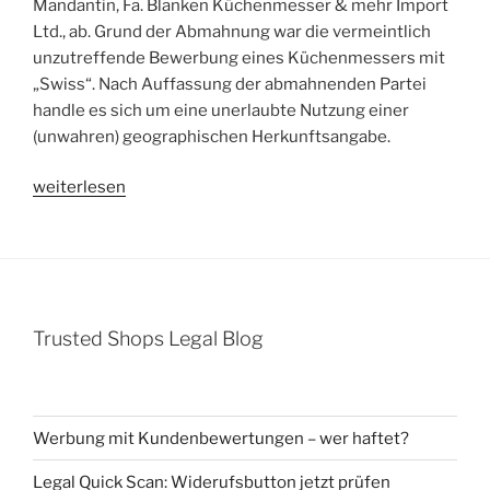
Mandantin, Fa. Blanken Küchenmesser & mehr Import
Ltd., ab. Grund der Abmahnung war die vermeintlich
unzutreffende Bewerbung eines Küchenmessers mit
„Swiss“. Nach Auffassung der abmahnenden Partei
handle es sich um eine unerlaubte Nutzung einer
(unwahren) geographischen Herkunftsangabe.
„Abmahnung
weiterlesen
Schleinkofer
wegen
geographischer
Herkunftsangabe
„Swiss“
Trusted Shops Legal Blog
für
Küchenmesser“
Werbung mit Kundenbewertungen – wer haftet?
Legal Quick Scan: Widerufsbutton jetzt prüfen