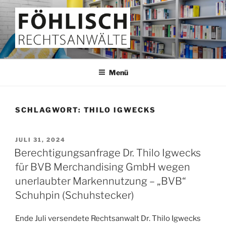
Zum
Inhalt
springen
FÖHLISCH
Rechtsanwälte
Menü
SCHLAGWORT:
THILO IGWECKS
VERÖFFENTLICHT
JULI 31, 2024
AM
Berechtigungsanfrage Dr. Thilo Igwecks
für BVB Merchandising GmbH wegen
unerlaubter Markennutzung – „BVB“
Schuhpin (Schuhstecker)
Ende Juli versendete Rechtsanwalt Dr. Thilo Igwecks