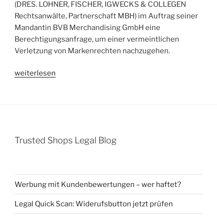
(DRES. LOHNER, FISCHER, IGWECKS & COLLEGEN
Rechtsanwälte, Partnerschaft MBH) im Auftrag seiner
Mandantin BVB Merchandising GmbH eine
Berechtigungsanfrage, um einer vermeintlichen
Verletzung von Markenrechten nachzugehen.
„Berechtigungsanfrage
weiterlesen
Dr.
Thilo
Igwecks
für
BVB
Trusted Shops Legal Blog
Merchandising
GmbH
wegen
unerlaubter
Werbung mit Kundenbewertungen – wer haftet?
Markennutzung
–
Legal Quick Scan: Widerufsbutton jetzt prüfen
„BVB“