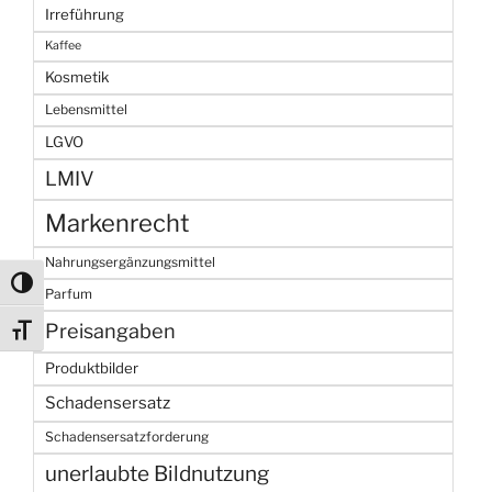
Irreführung
Kaffee
Kosmetik
Lebensmittel
LGVO
LMIV
Markenrecht
Nahrungsergänzungsmittel
Umschalten auf hohe Kontraste
Parfum
Preisangaben
Schrift vergrößern
Produktbilder
Schadensersatz
Schadensersatzforderung
unerlaubte Bildnutzung