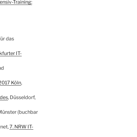
ensiv-Training:
für das
kfurter IT-
nd
2017 Köln
,
ndes
, Düsseldorf,
 Münster (buchbar
net,
7. NRW IT-