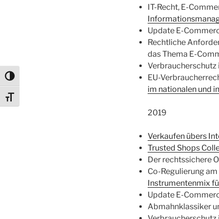
IT-Recht, E-Commer
Informationsmana
Update E-Commerce
Rechtliche Anforde
das Thema E-Commer
Verbraucherschutz i
EU-Verbraucherrech
Umschalten auf hohe Kontraste
im nationalen und 
Schrift vergrößern
2019
Verkaufen übers Int
Trusted Shops Coll
Der rechtssichere 
Co-Regulierung am 
Instrumentenmix fü
Update E-Commerce
Abmahnklassiker un
Verbraucherschutz i