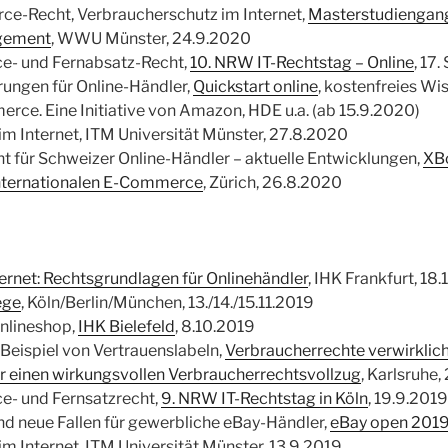
ce-Recht, Verbraucherschutz im Internet,
Masterstudiengan
gement
, WWU Münster, 24.9.2020
- und Fernabsatz-Recht,
10. NRW IT-Rechtstag – Online
, 17
rungen für Online-Händler,
Quickstart online
, kostenfreies Wi
ce. Eine Initiative von Amazon, HDE u.a. (ab 15.9.2020)
m Internet, ITM Universität Münster, 27.8.2020
t für Schweizer Online-Händler – aktuelle Entwicklungen,
XBo
internationalen E-Commerce
, Zürich, 26.8.2020
ernet: Rechtsgrundlagen für Onlinehändler
, IHK Frankfurt, 18.
ege
, Köln/Berlin/München, 13./14./15.11.2019
Onlineshop,
IHK Bielefeld
, 8.10.2019
Beispiel von Vertrauenslabeln,
Verbraucherrechte verwirklich
r einen wirkungsvollen Verbraucherrechtsvollzug
, Karlsruhe
- und Fernsatzrecht,
9. NRW IT-Rechtstag in Köln
, 19.9.2019
d neue Fallen für gewerbliche eBay-Händler,
eBay open 201
m Internet, ITM Universität Münster, 13.9.2019