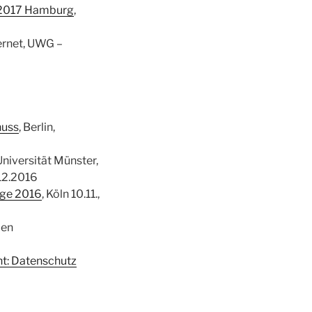
.2017 Hamburg
,
ernet, UWG –
huss
, Berlin,
niversität Münster,
.12.2016
ege 2016
, Köln 10.11.,
den
t: Datenschutz