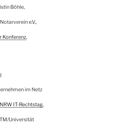
istin Böhle,
tarverein e.V.,
r Konferenz
,
g
ternehmen im Netz
 NRW IT-Rechtstag
,
ITM/Universität