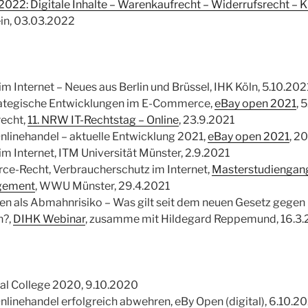
022: Digitale Inhalte – Warenkaufrecht – Widerrufsrecht – 
ein, 03.03.2022
m Internet – Neues aus Berlin und Brüssel, IHK Köln, 5.10.202
rategische Entwicklungen im E-Commerce,
eBay open 2021
, 
echt,
11. NRW IT-Rechtstag – Online
, 23.9.2021
inehandel – aktuelle Entwicklung 2021,
eBay open 2021
, 2
m Internet, ITM Universität Münster, 2.9.2021
ce-Recht, Verbraucherschutz im Internet,
Masterstudiengan
gement
, WWU Münster, 29.4.2021
en als Abmahnrisiko – Was gilt seit dem neuen Gesetz gegen
h?,
DIHK Webinar
, zusamme mit Hildegard Reppemund, 16.3.
tal College 2020, 9.10.2020
inehandel erfolgreich abwehren, eBy Open (digital), 6.10.2