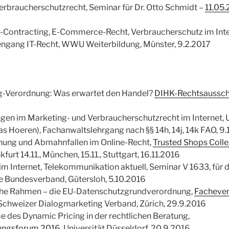
braucherschutzrecht, Seminar für Dr. Otto Schmidt –
11.05
E-Contracting, E-Commerce-Recht, Verbraucherschutz im Int
engang IT-Recht, WWU Weiterbildung, Münster, 9.2.2017
g-Verordnung: Was erwartet den Handel?
DIHK-Rechtsaussc
gen im Marketing- und Verbraucherschutzrecht im Internet, U
as Hoeren), Fachanwaltslehrgang nach §§ 14h, 14j, 14k FAO, 9
hung und Abmahnfallen im Online-Recht,
Trusted Shops Coll
furt 14.11., München, 15.11., Stuttgart, 16.11.2016
m Internet, Telekommunikation aktuell, Seminar V 1633, für 
e Bundesverband, Gütersloh, 5.10.2016
che Rahmen – die EU-Datenschutzgrundverordnung,
Facheven
 Schweizer Dialogmarketing Verband, Zürich, 29.9.2016
 des Dynamic Pricing in der rechtlichen Beratung,
ungsforum 2016
, Universität Düsseldorf, 20.9.2016