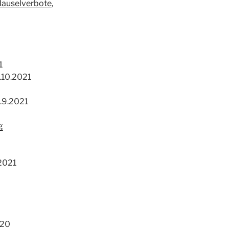
Klauselverbote
,
1
5.10.2021
0.9.2021
g
2021
020