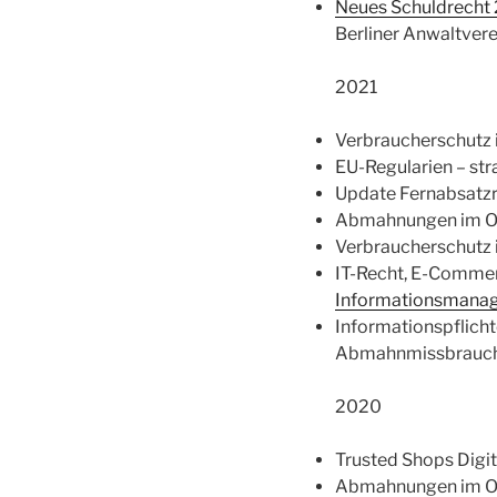
Neues Schuldrecht 2
Berliner Anwaltver
2021
Verbraucherschutz i
EU-Regularien – st
Update Fernabsatzr
Abmahnungen im Onl
Verbraucherschutz i
IT-Recht, E-Commer
Informationsmana
Informationspflicht
Abmahnmissbrauc
2020
Trusted Shops Digi
Abmahnungen im Onl