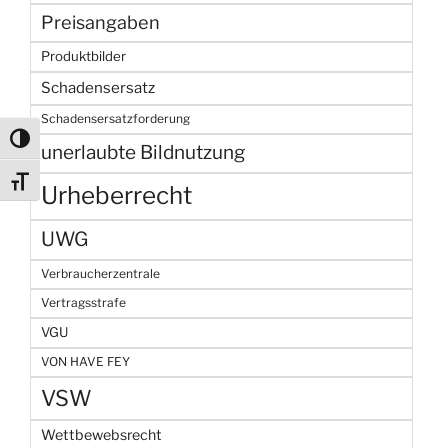
Preisangaben
Produktbilder
Schadensersatz
Schadensersatzforderung
Umschalten auf hohe Kontraste
unerlaubte Bildnutzung
Schrift vergrößern
Urheberrecht
UWG
Verbraucherzentrale
Vertragsstrafe
VGU
VON HAVE FEY
VSW
Wettbewebsrecht