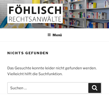
Zum
Inhalt
springen
FÖHLISCH
Rechtsanwälte
Menü
NICHTS GEFUNDEN
Das Gesuchte konnte leider nicht gefunden werden.
Vielleicht hilft die Suchfunktion.
Suchen
Suche
nach: