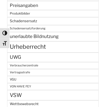
Preisangaben
Produktbilder
Schadensersatz
Schadensersatzforderung
Umschalten auf hohe Kontraste
unerlaubte Bildnutzung
Schrift vergrößern
Urheberrecht
UWG
Verbraucherzentrale
Vertragsstrafe
VGU
VON HAVE FEY
VSW
Wettbewebsrecht