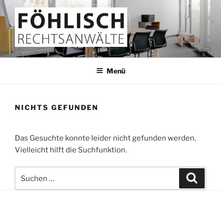
Zum
Inhalt
springen
FÖHLISCH
Rechtsanwälte
Menü
NICHTS GEFUNDEN
Das Gesuchte konnte leider nicht gefunden werden.
Vielleicht hilft die Suchfunktion.
Suchen
Suche
nach: