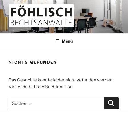
Zum
Inhalt
springen
FÖHLISCH
Rechtsanwälte
Menü
NICHTS GEFUNDEN
Das Gesuchte konnte leider nicht gefunden werden.
Vielleicht hilft die Suchfunktion.
Suchen
Suche
nach: