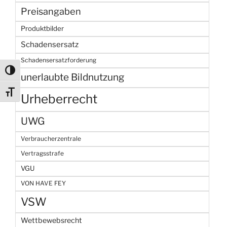
Preisangaben
Produktbilder
Schadensersatz
Schadensersatzforderung
Umschalten auf hohe Kontraste
unerlaubte Bildnutzung
Schrift vergrößern
Urheberrecht
UWG
Verbraucherzentrale
Vertragsstrafe
VGU
VON HAVE FEY
VSW
Wettbewebsrecht