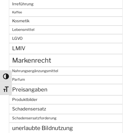
Irreführung
Kaffee
Kosmetik
Lebensmittel
LGVO
LMIV
Markenrecht
Nahrungsergänzungsmittel
Umschalten auf hohe Kontraste
Parfum
Preisangaben
Schrift vergrößern
Produktbilder
Schadensersatz
Schadensersatzforderung
unerlaubte Bildnutzung