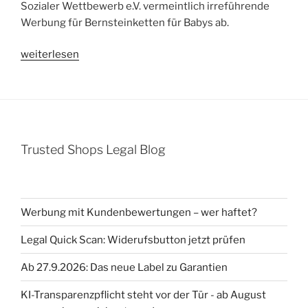
Sozialer Wettbewerb e.V. vermeintlich irreführende
Werbung für Bernsteinketten für Babys ab.
„Abmahnung
weiterlesen
Verband
Sozialer
Wettbewerb
e.V.
(VSW)
Trusted Shops Legal Blog
wegen
vermeintlich
irreführender
Werbung
Werbung mit Kundenbewertungen – wer haftet?
für
Bernsteinketten“
Legal Quick Scan: Widerufsbutton jetzt prüfen
Ab 27.9.2026: Das neue Label zu Garantien
KI-Transparenzpflicht steht vor der Tür - ab August