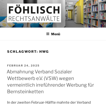
Zum
Inhalt
springen
FÖHLISCH
Rechtsanwälte
Menü
SCHLAGWORT:
HWG
VERÖFFENTLICHT
FEBRUAR 24, 2025
AM
Abmahnung Verband Sozialer
Wettbewerb e.V. (VSW) wegen
vermeintlich irreführender Werbung für
Bernsteinketten
In der zweiten Februar-Hälfte mahnte der Verband