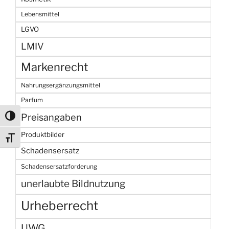
Lebensmittel
LGVO
LMIV
Markenrecht
Nahrungsergänzungsmittel
Parfum
Preisangaben
Umschalten auf hohe Kontraste
Produktbilder
Schrift vergrößern
Schadensersatz
Schadensersatzforderung
unerlaubte Bildnutzung
Urheberrecht
UWG