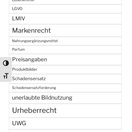
LGVO
LMIV
Markenrecht
Nahrungsergänzungsmittel
Parfum
Preisangaben
Umschalten auf hohe Kontraste
Produktbilder
Schrift vergrößern
Schadensersatz
Schadensersatzforderung
unerlaubte Bildnutzung
Urheberrecht
UWG