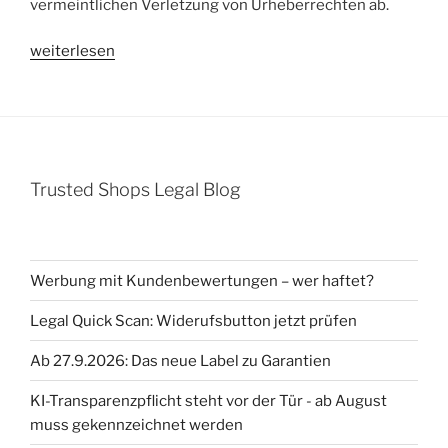
vermeintlichen Verletzung von Urheberrechten ab.
„Abmahnung
weiterlesen
Dr.
Heiner
Heldt
(Heldt
|
Trusted Shops Legal Blog
Zülch
Rechtsanwälte)
wegen
unerlaubter
Werbung mit Kundenbewertungen – wer haftet?
Bildnutzung
–
Legal Quick Scan: Widerufsbutton jetzt prüfen
Winterliche
Ab 27.9.2026: Das neue Label zu Garantien
Kerze“
KI-Transparenzpflicht steht vor der Tür - ab August
muss gekennzeichnet werden