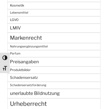
Kosmetik
Lebensmittel
LGVO
LMIV
Markenrecht
Nahrungsergänzungsmittel
Parfum
Umschalten auf hohe Kontraste
Preisangaben
Schrift vergrößern
Produktbilder
Schadensersatz
Schadensersatzforderung
unerlaubte Bildnutzung
Urheberrecht