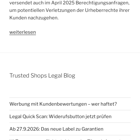
versendet auch im April 2025 Berechtigungsanfragen,
um potentiellen Verletzungen der Urheberrechte ihrer
Kunden nachzugehen.
„Berechtigungsanfrage
weiterlesen
COPYTRACK
GmbH
für
CONCEPT-
PRODUCTION
Trusted Shops Legal Blog
wegen
unautorisierter
Bildnutzung
–
Werbung mit Kundenbewertungen – wer haftet?
Tampen
/
Legal Quick Scan: Widerufsbutton jetzt prüfen
Zubereitung
Ab 27.9.2026: Das neue Label zu Garantien
Kaffee“