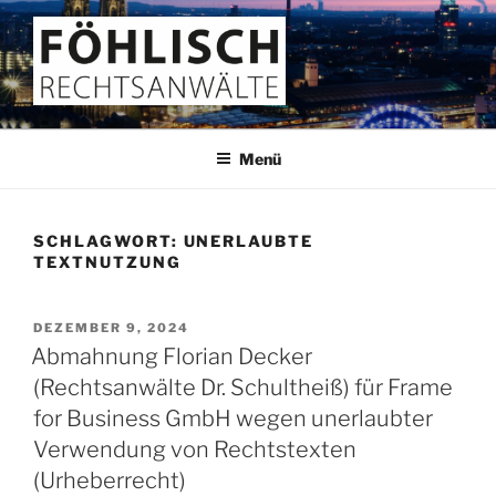
Zum
Inhalt
springen
FÖHLISCH
Rechtsanwälte
Menü
SCHLAGWORT:
UNERLAUBTE
TEXTNUTZUNG
VERÖFFENTLICHT
DEZEMBER 9, 2024
AM
Abmahnung Florian Decker
(Rechtsanwälte Dr. Schultheiß) für Frame
for Business GmbH wegen unerlaubter
Verwendung von Rechtstexten
(Urheberrecht)