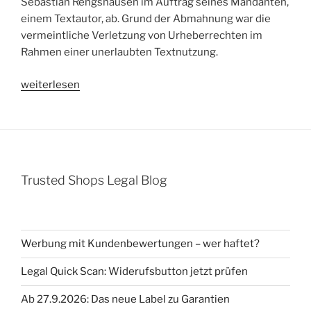
Sebastian Rengshausen im Auftrag seines Mandanten,
wegen
einem Textautor, ab. Grund der Abmahnung war die
unerlaubter
vermeintliche Verletzung von Urheberrechten im
Verwendung
Rahmen einer unerlaubten Textnutzung.
von
Rechtstexten
„Abmahnung
weiterlesen
(Urheberrecht)“
Dr.
Sebastian
Rengshausen
(Unverzagt
Rechtsanwälte)
Trusted Shops Legal Blog
wegen
Verletzung
von
Urheberrechten
Werbung mit Kundenbewertungen – wer haftet?
–
unerlaubte
Legal Quick Scan: Widerufsbutton jetzt prüfen
Nutzung
Ab 27.9.2026: Das neue Label zu Garantien
von