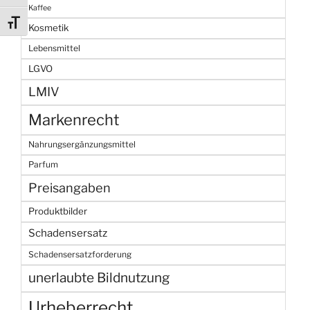
Kaffee
Schrift vergrößern
Kosmetik
Lebensmittel
LGVO
LMIV
Markenrecht
Nahrungsergänzungsmittel
Parfum
Preisangaben
Produktbilder
Schadensersatz
Schadensersatzforderung
unerlaubte Bildnutzung
Urheberrecht