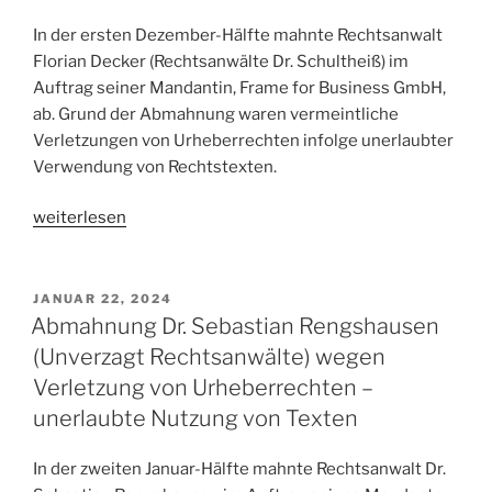
In der ersten Dezember-Hälfte mahnte Rechtsanwalt
Florian Decker (Rechtsanwälte Dr. Schultheiß) im
Auftrag seiner Mandantin, Frame for Business GmbH,
ab. Grund der Abmahnung waren vermeintliche
Verletzungen von Urheberrechten infolge unerlaubter
Verwendung von Rechtstexten.
„Abmahnung
weiterlesen
Florian
Decker
(Rechtsanwälte
VERÖFFENTLICHT
JANUAR 22, 2024
AM
Dr.
Abmahnung Dr. Sebastian Rengshausen
Schultheiß)
(Unverzagt Rechtsanwälte) wegen
für
Verletzung von Urheberrechten –
Frame
unerlaubte Nutzung von Texten
for
Business
In der zweiten Januar-Hälfte mahnte Rechtsanwalt Dr.
GmbH