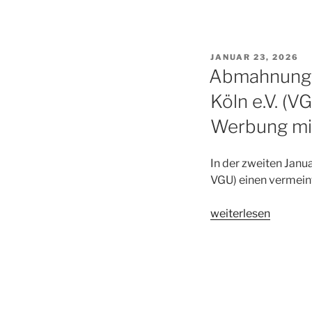
VERÖFFENTLICHT
JANUAR 23, 2026
AM
Abmahnung 
Köln e.V. (
Werbung mit
In der zweiten Janu
VGU) einen vermei
„Abmahnung
weiterlesen
Verein
gegen
Unwesen
in
Handel