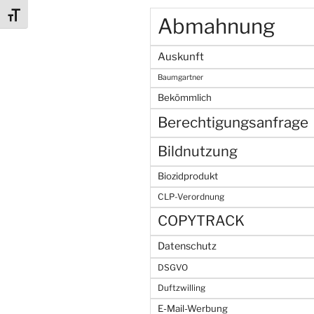
Schrift vergrößern
Abmahnung
Auskunft
Baumgartner
Bekömmlich
Berechtigungsanfrage
Bildnutzung
Biozidprodukt
CLP-Verordnung
COPYTRACK
Datenschutz
DSGVO
Duftzwilling
E-Mail-Werbung