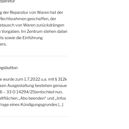
Reparatur
ng der Reparatur von Waren hat der
 Rechtsrahmen geschaffen, der
ustausch von Waren zurückdrängen
en Vorgaben. Im Zentrum stehen dabei
s sowie die Einführung
ers.
ngsbutton
e wurde zum 1.7.2022 u.a. mit § 312k
ssen Ausgestaltung bestehen genaue
26 – 33 O 14294/25)entschied nun,
altflächen „Abo beenden“ und „Infos
bfrage eines Kündigungsgrundes […]