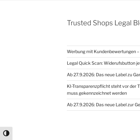
&
Gewerbe
Köln
Trusted Shops Legal B
e.V.
(VGU)
wegen
vermeintlichem
Werbung mit Kundenbewertungen – 
Wettbewerbsverst
–
Legal Quick Scan: Widerufsbutton je
Werbung
Ab 27.9.2026: Das neue Label zu Ga
mit
Selbstverständlichk
KI-Transparenzpflicht steht vor der T
„CE
muss gekennzeichnet werden
geprüft““
Ab 27.9.2026: Das neue Label zur G
Umschalten auf hohe Kontraste