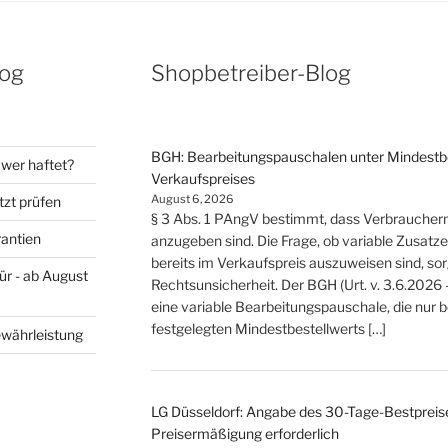
log
Shopbetreiber-Blog
BGH: Bearbeitungspauschalen unter Mindestbes
wer haftet?
oß
Verkaufspreises
August 6, 2026
tzt prüfen
§ 3 Abs. 1 PAngV bestimmt, dass Verbrauche
rantien
anzugeben sind. Die Frage, ob variable Zusat
bereits im Verkaufspreis auszuweisen sind, so
eiten
ür - ab August
Rechtsunsicherheit. Der BGH (Urt. v. 3.6.2026 
eine variable Bearbeitungspauschale, die nur 
festgelegten Mindestbestellwerts […]
ewährleistung
LG Düsseldorf: Angabe des 30-Tage-Bestpreise
Preisermäßigung erforderlich