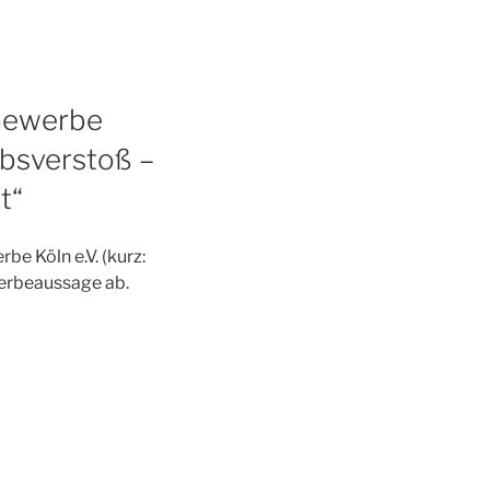
Gewerbe
bsverstoß –
t“
e Köln e.V. (kurz:
erbeaussage ab.