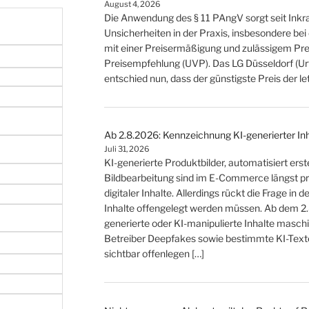
August 4, 2026
Die Anwendung des § 11 PAngV sorgt seit Inkraf
Unsicherheiten in der Praxis, insbesondere b
mit einer Preisermäßigung und zulässigem Prei
Preisempfehlung (UVP). Das LG Düsseldorf (Urt
entschied nun, dass der günstigste Preis der 
Ab 2.8.2026: Kennzeichnung KI-generierter In
Juli 31, 2026
KI-generierte Produktbilder, automatisiert ers
Bildbearbeitung sind im E-Commerce längst p
digitaler Inhalte. Allerdings rückt die Frage in
Inhalte offengelegt werden müssen. Ab dem 2
generierte oder KI-manipulierte Inhalte masc
Betreiber Deepfakes sowie bestimmte KI-Texte
sichtbar offenlegen […]