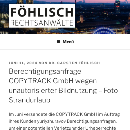
Zum
Inhalt
springen
FÖHLISCH
Rechtsanwälte
Menü
VERÖFFENTLICHT
JUNI 11, 2024
VON
DR. CARSTEN FÖHLISCH
AM
Berechtigungsanfrage
COPYTRACK GmbH wegen
unautorisierter Bildnutzung – Foto
Strandurlaub
Im Juni versendete die COPYTRACK GmbH im Auftrag
ihres Kunden yuriyzhuravov Berechtigungsanfragen,
um einer potentiellen Verletzung der Urheberrechte