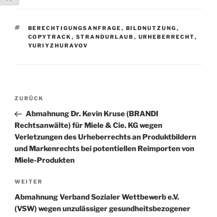
SCHLAGWÖRTER
BERECHTIGUNGSANFRAGE
,
BILDNUTZUNG
,
COPYTRACK
,
STRANDURLAUB
,
URHEBERRECHT
,
YURIYZHURAVOV
Beitragsnavigation
Vorheriger
ZURÜCK
Beitrag
Abmahnung Dr. Kevin Kruse (BRANDI
Rechtsanwälte) für Miele & Cie. KG wegen
Verletzungen des Urheberrechts an Produktbildern
und Markenrechts bei potentiellen Reimporten von
Miele-Produkten
Nächster
WEITER
Beitrag
Abmahnung Verband Sozialer Wettbewerb e.V.
(VSW) wegen unzulässiger gesundheitsbezogener