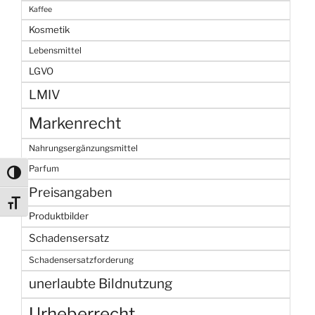
Kaffee
Kosmetik
Lebensmittel
LGVO
LMIV
Markenrecht
Nahrungsergänzungsmittel
Parfum
Umschalten auf hohe Kontraste
Preisangaben
Schrift vergrößern
Produktbilder
Schadensersatz
Schadensersatzforderung
unerlaubte Bildnutzung
Urheberrecht