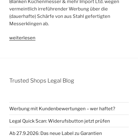
Blanken Küchenmesser & mehr Import Ltd. wegen
vermeintlich irreführender Werbung über die
(dauerhafte) Schärfe von aus Stahl gefertigten
Messerklingen ab.
„Abmahnung
weiterlesen
Christian
Schleinkofer
wegen
irreführender
Werbung
Trusted Shops Legal Blog
über
die
(dauerhafte)
Schärfe
Werbung mit Kundenbewertungen – wer haftet?
von
Messerklingen“
Legal Quick Scan: Widerufsbutton jetzt prüfen
Ab 27.9.2026: Das neue Label zu Garantien