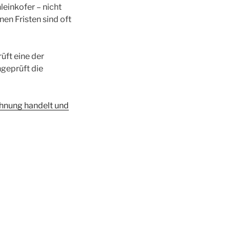
einkofer – nicht
en Fristen sind oft
üft eine der
geprüft die
hnung handelt und