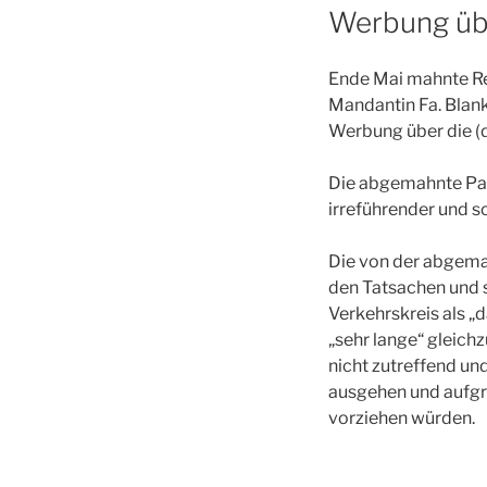
Werbung übe
Ende Mai mahnte Rec
Mandantin Fa. Blan
Werbung über die (d
Die abgemahnte Part
irreführender und s
Die von der abgema
den Tatsachen und s
Verkehrskreis als „
„sehr lange“ gleich
nicht zutreffend un
ausgehen und aufgr
vorziehen würden.