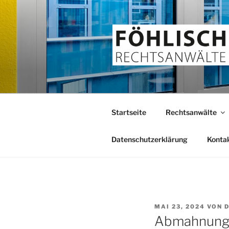
Zum
Inhalt
springen
FÖHLISCH
Rechtsanwälte
Startseite
Rechtsanwälte
Datenschutzerklärung
Konta
VERÖFFENTLICHT
MAI 23, 2024
VON
D
AM
Abmahnung C