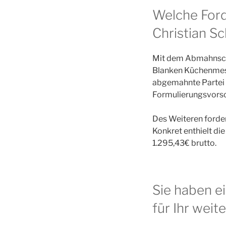
Welche For
Christian Sc
Mit dem Abmahnschr
Blanken Küchenmess
abgemahnte Partei z
Formulierungsvors
Des Weiteren forde
Konkret enthielt d
1.295,43€ brutto.
Sie haben e
für Ihr weit