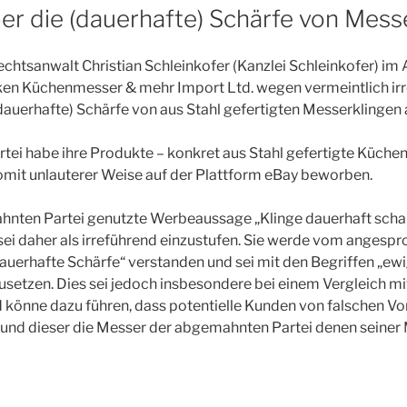
r die (dauerhafte) Schärfe von Mess
htsanwalt Christian Schleinkofer (Kanzlei Schleinkofer) im 
ken Küchenmesser & mehr Import Ltd. wegen vermeintlich ir
auerhafte) Schärfe von aus Stahl gefertigten Messerklingen 
ei habe ihre Produkte – konkret aus Stahl gefertigte Küche
omit unlauterer Weise auf der Plattform eBay beworben.
hnten Partei genutzte Werbeaussage „Klinge dauerhaft schar
ei daher als irreführend einzustufen. Sie werde vom angesp
dauerhafte Schärfe“ verstanden und sei mit den Begriffen „ewi
zusetzen. Dies sei jedoch insbesondere bei einem Vergleich 
d könne dazu führen, dass potentielle Kunden von falschen 
und dieser die Messer der abgemahnten Partei denen seiner