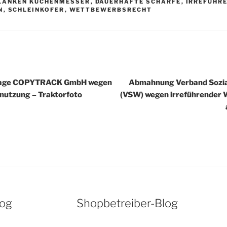
R
LANKEN KÜCHENMESSER
,
DAUERHAFTE SCHÄRFE
,
IRREFÜHR
N
,
SCHLEINKOFER
,
WETTBEWERBSRECHT
igation
rage COPYTRACK GmbH wegen
Abmahnung Verband Sozia
dnutzung – Traktorfoto
(VSW) wegen irreführender
log
Shopbetreiber-Blog