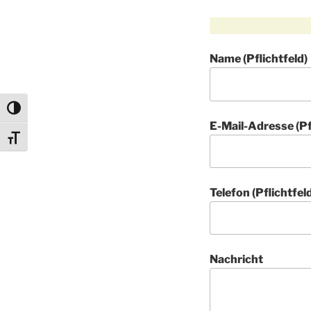
Name (Pflichtfeld)
Umschalten auf hohe Kontraste
E-Mail-Adresse (Pf
Schrift vergrößern
Telefon (Pflichtfel
Nachricht