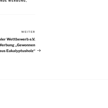
ENDE WERBUNG
,
WEITER
Nächster
Beitrag
ler Wettbewerb e.V.
 Werbung „Gewonnen
aus Eukalyptusholz“