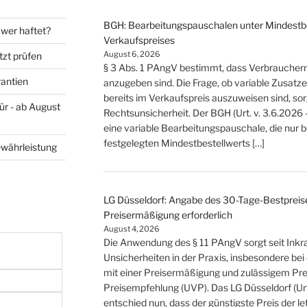
BGH: Bearbeitungspauschalen unter Mindestbes
wer haftet?
Verkaufspreises
August 6, 2026
tzt prüfen
§ 3 Abs. 1 PAngV bestimmt, dass Verbrauche
rantien
anzugeben sind. Die Frage, ob variable Zusat
bereits im Verkaufspreis auszuweisen sind, so
ür - ab August
Rechtsunsicherheit. Der BGH (Urt. v. 3.6.2026 
eine variable Bearbeitungspauschale, die nur 
festgelegten Mindestbestellwerts […]
ewährleistung
LG Düsseldorf: Angabe des 30-Tage-Bestpreise
Preisermäßigung erforderlich
August 4, 2026
Die Anwendung des § 11 PAngV sorgt seit Inkraf
Unsicherheiten in der Praxis, insbesondere b
mit einer Preisermäßigung und zulässigem Prei
Preisempfehlung (UVP). Das LG Düsseldorf (Urt
entschied nun, dass der günstigste Preis der 