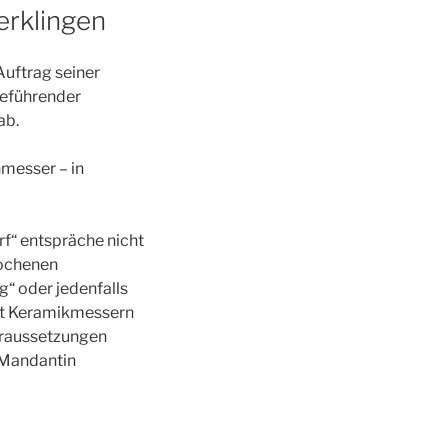
erklingen
Auftrag seiner
reführender
ab.
nmesser – in
f“ entspräche nicht
rochenen
g“ oder jedenfalls
mit Keramikmessern
Voraussetzungen
 Mandantin