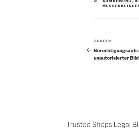
SCHLAGWÖRTE
ABMAHNUNG
,
B
MESSERKLINGE
Beitragsnav
Vorheriger
ZURÜCK
Beitrag
Berechtigungsanf
unautorisierter Bil
Trusted Shops Legal B