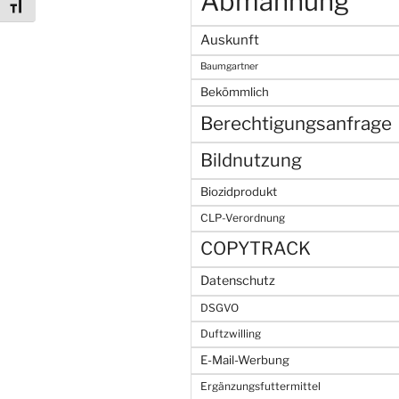
Abmahnung
Schrift vergrößern
Auskunft
Baumgartner
Bekömmlich
Berechtigungsanfrage
Bildnutzung
Biozidprodukt
CLP-Verordnung
COPYTRACK
Datenschutz
DSGVO
Duftzwilling
E-Mail-Werbung
Ergänzungsfuttermittel