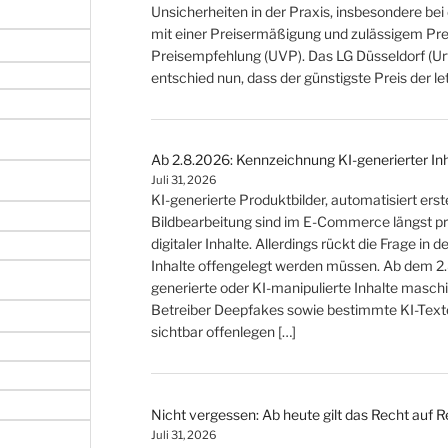
Unsicherheiten in der Praxis, insbesondere b
mit einer Preisermäßigung und zulässigem Prei
Preisempfehlung (UVP). Das LG Düsseldorf (Urt
entschied nun, dass der günstigste Preis der 
Ab 2.8.2026: Kennzeichnung KI-generierter In
Juli 31, 2026
KI-generierte Produktbilder, automatisiert ers
Bildbearbeitung sind im E-Commerce längst p
digitaler Inhalte. Allerdings rückt die Frage in
Inhalte offengelegt werden müssen. Ab dem 2
generierte oder KI-manipulierte Inhalte masc
Betreiber Deepfakes sowie bestimmte KI-Texte
sichtbar offenlegen […]
Nicht vergessen: Ab heute gilt das Recht auf 
Juli 31, 2026