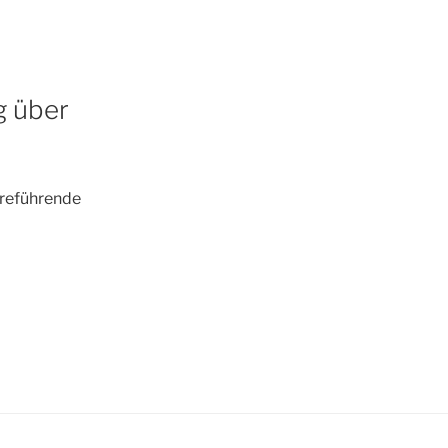
g über
rreführende