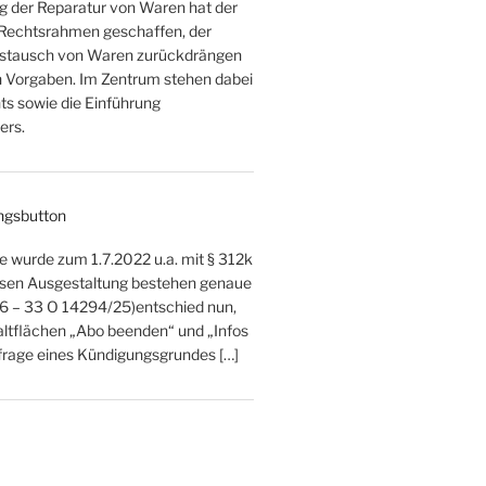
ng der Reparatur von Waren hat der
 Rechtsrahmen geschaffen, der
ustausch von Waren zurückdrängen
en Vorgaben. Im Zentrum stehen dabei
s sowie die Einführung
ers.
ngsbutton
e wurde zum 1.7.2022 u.a. mit § 312k
ssen Ausgestaltung bestehen genaue
26 – 33 O 14294/25)entschied nun,
altflächen „Abo beenden“ und „Infos
bfrage eines Kündigungsgrundes […]