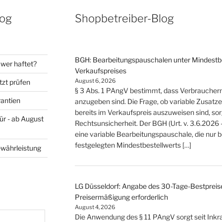
log
Shopbetreiber-Blog
BGH: Bearbeitungspauschalen unter Mindestbes
wer haftet?
Verkaufspreises
August 6, 2026
tzt prüfen
§ 3 Abs. 1 PAngV bestimmt, dass Verbrauche
rantien
anzugeben sind. Die Frage, ob variable Zusat
bereits im Verkaufspreis auszuweisen sind, so
ür - ab August
Rechtsunsicherheit. Der BGH (Urt. v. 3.6.2026 
eine variable Bearbeitungspauschale, die nur 
festgelegten Mindestbestellwerts […]
ewährleistung
LG Düsseldorf: Angabe des 30-Tage-Bestpreise
Preisermäßigung erforderlich
August 4, 2026
Die Anwendung des § 11 PAngV sorgt seit Inkraf