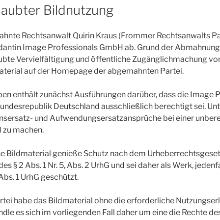
aubter Bildnutzung
hnte Rechtsanwalt Quirin Kraus (Frommer Rechtsanwalts P
dantin Image Professionals GmbH ab. Grund der Abmahnung
ubte Vervielfältigung und öffentliche Zugänglichmachung vo
terial auf der Homepage der abgemahnten Partei.
n enthält zunächst Ausführungen darüber, dass die Image 
Bundesrepublik Deutschland ausschließlich berechtigt sei, Unt
nsersatz- und Aufwendungsersatzansprüche bei einer unber
d zu machen.
 Bildmaterial genieße Schutz nach dem Urheberrechtsgesetz 
s § 2 Abs. 1 Nr. 5, Abs. 2 UrhG und sei daher als Werk, jedenfa
Abs. 1 UrhG geschützt.
ei habe das Bildmaterial ohne die erforderliche Nutzungserl
ndle es sich im vorliegenden Fall daher um eine die Rechte d