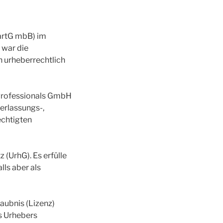
artG mbB) im
 war die
n urheberrechtlich
Professionals GmbH
erlassungs-,
echtigten
(UrhG). Es erfülle
lls aber als
aubnis (Lizenz)
es Urhebers