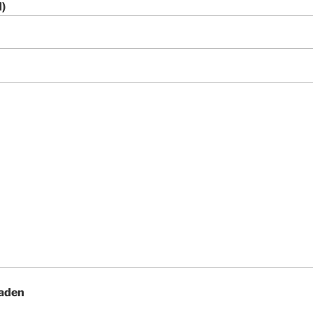
d)
aden