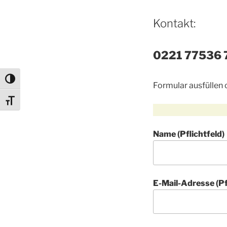
Kontakt:
0221 77536 
Umschalten auf hohe Kontraste
Formular ausfüllen 
Schrift vergrößern
Name (Pflichtfeld)
E-Mail-Adresse (Pf