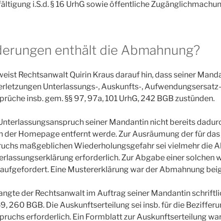
ältigung i.S.d. § 16 UrhG sowie öffentliche Zugänglichmachung 
derungen enthält die Abmahnung?
ist Rechtsanwalt Quirin Kraus darauf hin, dass seiner Manda
rletzungen Unterlassungs-, Auskunfts-, Aufwendungsersatz
rüche insb. gem. §§ 97, 97a, 101 UrhG, 242 BGB zustünden.
 Unterlassungsanspruch seiner Mandantin nicht bereits dadur
on der Homepage entfernt werde. Zur Ausräumung der für das
uchs maßgeblichen Wiederholungsgefahr sei vielmehr die A
rlassungserklärung erforderlich. Zur Abgabe einer solchen 
aufgefordert. Eine Mustererklärung war der Abmahnung beig
angte der Rechtsanwalt im Auftrag seiner Mandantin schriftl
9, 260 BGB. Die Auskunftserteilung sei insb. für die Beziffer
ruchs erforderlich. Ein Formblatt zur Auskunftserteilung w