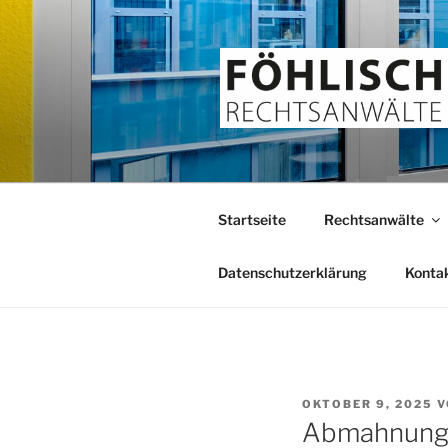
Zum
Inhalt
springen
FÖHLISCH
Rechtsanwälte
Startseite
Rechtsanwälte
Datenschutzerklärung
Konta
VERÖFFENTLICHT
OKTOBER 9, 2025
V
AM
Abmahnung 