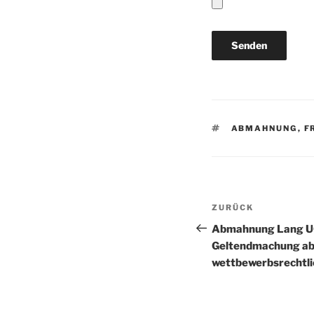
SCHLAGWÖRTE
ABMAHNUNG
,
F
Beitragsnav
Vorheriger
ZURÜCK
Beitrag
Abmahnung Lang UG
Geltendmachung ab
wettbewerbsrechtl