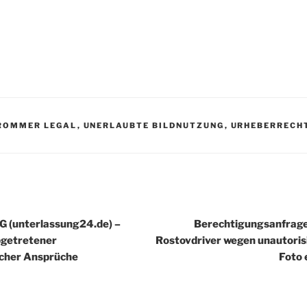
R
ROMMER LEGAL
,
UNERLAUBTE BILDNUTZUNG
,
URHEBERRECH
igation
 (unterlassung24.de) –
Berechtigungsanfrage
getretener
Rostovdriver wegen unautoris
icher Ansprüche
Foto 