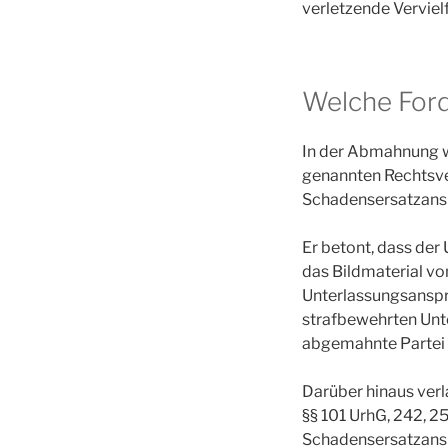
verletzende Vervielf
Welche For
In der Abmahnung we
genannten Rechtsve
Schadensersatzansp
Er betont, dass der
das Bildmaterial v
Unterlassungsanspr
strafbewehrten Unte
abgemahnte Partei 
Darüber hinaus verl
§§ 101 UrhG, 242, 25
Schadensersatzansp