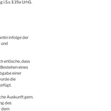
i.S.v. § 19a UrhG.
ntin infolge der
- und
ch erlösche, dass
 Bestehen eines
bgabe einer
wurde die
efügt.
iche Auskunft gem.
ung des
ar dem