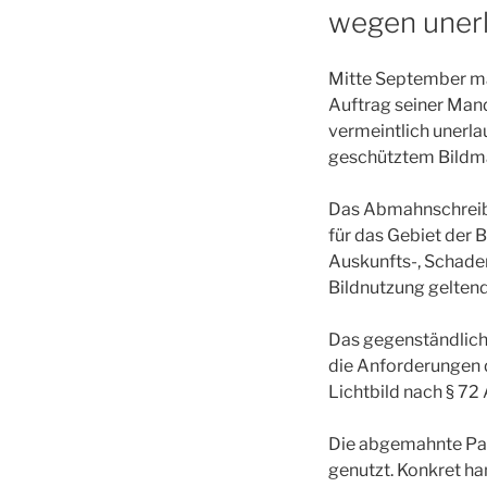
wegen unerl
Mitte September ma
Auftrag seiner Man
vermeintlich unerla
geschütztem Bildma
Das Abmahnschreibe
für das Gebiet der 
Auskunfts-, Schade
Bildnutzung gelten
Das gegenständliche
die Anforderungen de
Lichtbild nach § 72 
Die abgemahnte Part
genutzt. Konkret ha