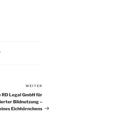
T
WEITER
Nächster
Beitrag
 RD Legal GmbH für
ierter Bildnutzung –
eines Eichhörnchens