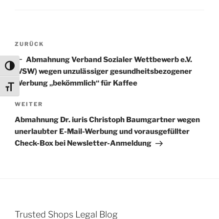
Beitragsnavigation
Vorheriger
ZURÜCK
Beitrag
Abmahnung Verband Sozialer Wettbewerb e.V.
Umschalten auf hohe Kontraste
(VSW) wegen unzulässiger gesundheitsbezogener
Werbung „bekömmlich“ für Kaffee
Schrift vergrößern
Nächster
WEITER
Beitrag
Abmahnung Dr. iuris Christoph Baumgartner wegen
unerlaubter E-Mail-Werbung und vorausgefüllter
Check-Box bei Newsletter-Anmeldung
Trusted Shops Legal Blog